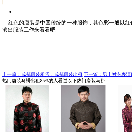
红色的唐装是中国传统的一种服饰，其色彩一般以红色
演出服装工作来看看吧。
上一篇：成都唐装租赁，成都唐装出租
下一篇：男士衬衣表演
热门唐装马褂出租
85%的人看过以下热门唐装马褂