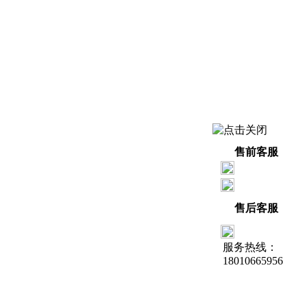
售前客服
22920039
22920039
售后客服
61229209
服务热线：
18010665956