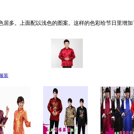
居多。上面配以浅色的图案。这样的色彩给节日里增加
服装