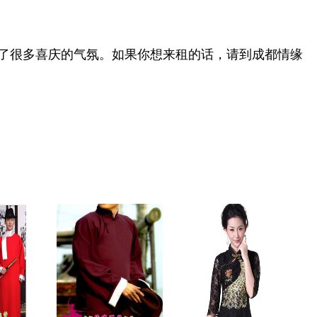
了很多喜庆的气氛。如果你想来租的话，请到成都情缘