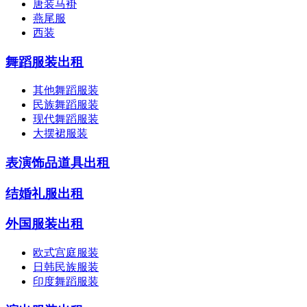
唐装马褂
燕尾服
西装
舞蹈服装出租
其他舞蹈服装
民族舞蹈服装
现代舞蹈服装
大摆裙服装
表演饰品道具出租
结婚礼服出租
外国服装出租
欧式宫庭服装
日韩民族服装
印度舞蹈服装