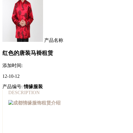
产品名称
红色的唐装马褂租赁
添加时间:
12-10-12
产品编号:
情缘服装
DESCRIPTION