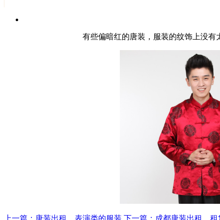
有些偏暗红的唐装，服装的纹饰上没有太大的变
上一篇：唐装出租，表演类的服装
下一篇：成都唐装出租，租