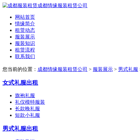
成都情缘服装租赁公司
网站首页
情缘简介
租赁动态
服装展示
服装知识
租赁流程
联系我们
您当前的位置：
成都情缘服装租赁公司
>
服装展示
>
男式礼服
女式礼服出租
旗袍礼服
礼仪模特服装
长款晚礼服
短款小礼服
男式礼服出租