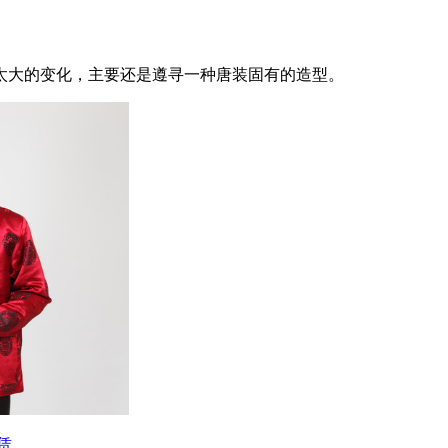
化，主要还是遵寻一种唐装固有的造型。
赁