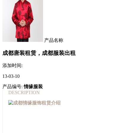
产品名称
成都唐装租赁，成都服装出租
添加时间:
13-03-10
产品编号:
情缘服装
DESCRIPTION