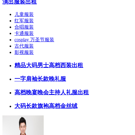
演出服装出租
儿童服装
红军服装
合唱服装
卡通服装
cosplay 万圣节服装
古代服装
影视服装
精品大码男士高档西装出租
一字肩袖长款晚礼服
高档晚宴晚会主持人礼服出租
大码长款旗袍高档金丝绒