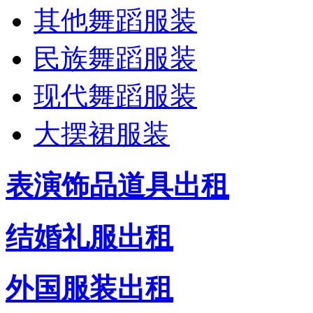
其他舞蹈服装
民族舞蹈服装
现代舞蹈服装
大摆裙服装
表演饰品道具出租
结婚礼服出租
外国服装出租