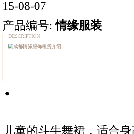
15-08-07
产品编号:
情缘服装
DESCRIPTION
儿童的斗牛舞裙，适合身高