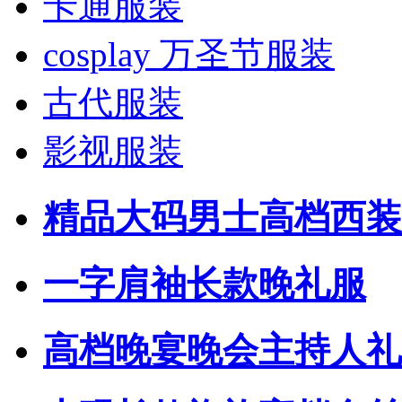
卡通服装
cosplay 万圣节服装
古代服装
影视服装
精品大码男士高档西装
一字肩袖长款晚礼服
高档晚宴晚会主持人礼