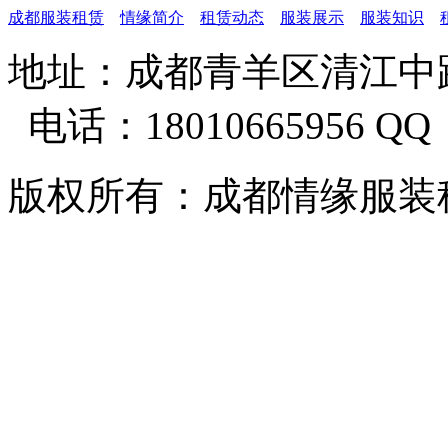
成都服装租赁
情缘简介
租赁动态
服装展示
服装知识
地址：成都青羊区清江中路
电话：18010665956 QQ：
版权所有：成都情缘服