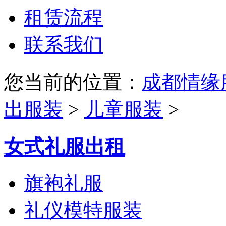
租赁流程
联系我们
您当前的位置：
成都情缘
出服装
>
儿童服装
>
女式礼服出租
旗袍礼服
礼仪模特服装