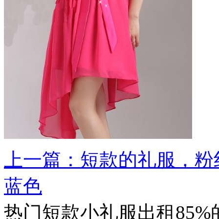
上一篇：短款的礼服，粉
蓝色
热门短款小礼服出租
85