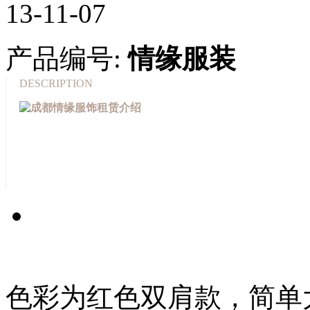
13-11-07
产品编号:
情缘服装
DESCRIPTION
短款的红色
色彩为红色双肩款，简单