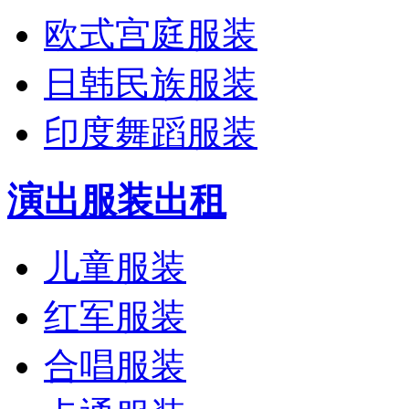
欧式宫庭服装
日韩民族服装
印度舞蹈服装
演出服装出租
儿童服装
红军服装
合唱服装