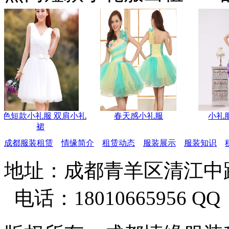
色短款小礼服 双肩小礼
春天感小礼服
小礼服
裙
成都服装租赁
情缘简介
租赁动态
服装展示
服装知识
地址：成都青羊区清江中路
电话：18010665956 QQ：