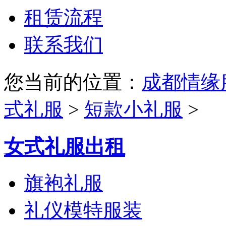
租赁流程
联系我们
您当前的位置：
成都情缘
式礼服
>
短款小礼服
>
女式礼服出租
旗袍礼服
礼仪模特服装