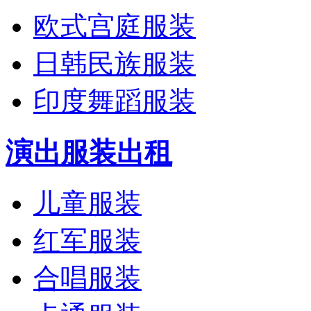
欧式宫庭服装
日韩民族服装
印度舞蹈服装
演出服装出租
儿童服装
红军服装
合唱服装