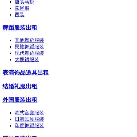
唐装马褂
燕尾服
西装
舞蹈服装出租
其他舞蹈服装
民族舞蹈服装
现代舞蹈服装
大摆裙服装
表演饰品道具出租
结婚礼服出租
外国服装出租
欧式宫庭服装
日韩民族服装
印度舞蹈服装