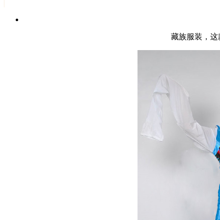
藏族服装，这款是简版，但却有着