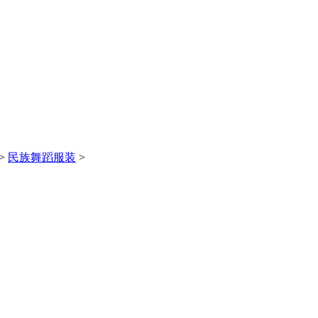
>
民族舞蹈服装
>