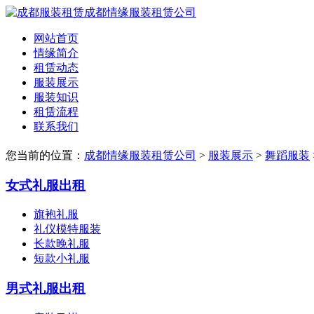
成都情缘服装租赁公司
网站首页
情缘简介
租赁动态
服装展示
服装知识
租赁流程
联系我们
您当前的位置：
成都情缘服装租赁公司
>
服装展示
>
舞蹈服装
女式礼服出租
旗袍礼服
礼仪模特服装
长款晚礼服
短款小礼服
男式礼服出租