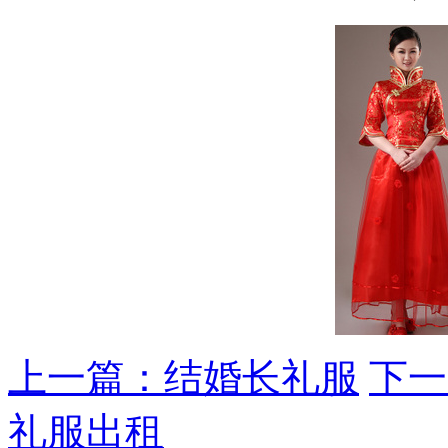
上一篇：结婚长礼服
下一
礼服出租