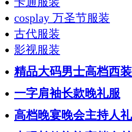
卡通服装
cosplay 万圣节服装
古代服装
影视服装
精品大码男士高档西装
一字肩袖长款晚礼服
高档晚宴晚会主持人礼