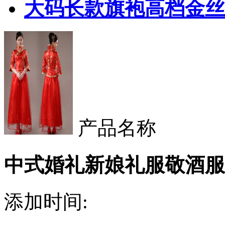
大码长款旗袍高档金丝
产品名称
中式婚礼新娘礼服敬酒服
添加时间: