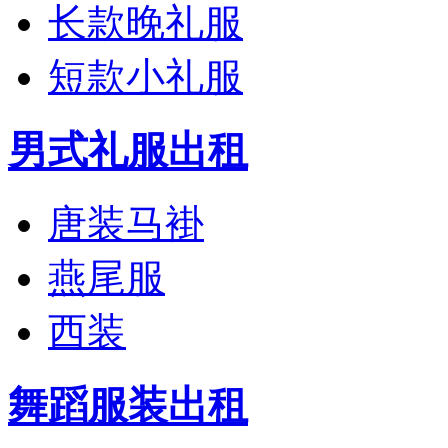
长款晚礼服
短款小礼服
男式礼服出租
唐装马褂
燕尾服
西装
舞蹈服装出租