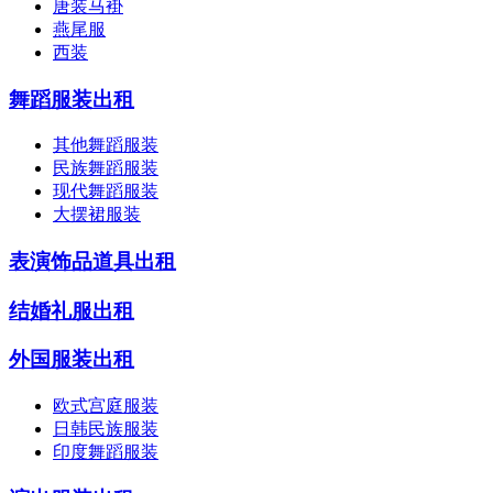
唐装马褂
燕尾服
西装
舞蹈服装出租
其他舞蹈服装
民族舞蹈服装
现代舞蹈服装
大摆裙服装
表演饰品道具出租
结婚礼服出租
外国服装出租
欧式宫庭服装
日韩民族服装
印度舞蹈服装