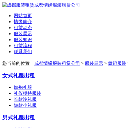
成都情缘服装租赁公司
网站首页
情缘简介
租赁动态
服装展示
服装知识
租赁流程
联系我们
您当前的位置：
成都情缘服装租赁公司
>
服装展示
>
舞蹈服装
女式礼服出租
旗袍礼服
礼仪模特服装
长款晚礼服
短款小礼服
男式礼服出租