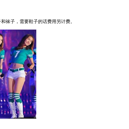
，需要鞋子的话费用另计费。