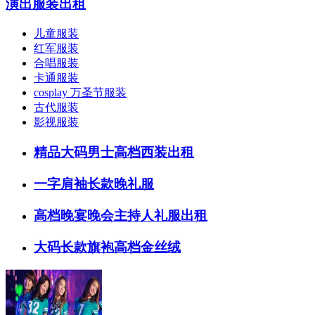
演出服装出租
儿童服装
红军服装
合唱服装
卡通服装
cosplay 万圣节服装
古代服装
影视服装
精品大码男士高档西装出租
一字肩袖长款晚礼服
高档晚宴晚会主持人礼服出租
大码长款旗袍高档金丝绒