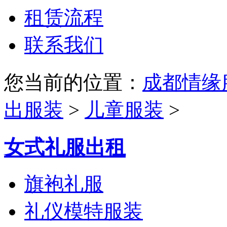
租赁流程
联系我们
您当前的位置：
成都情缘
出服装
>
儿童服装
>
女式礼服出租
旗袍礼服
礼仪模特服装