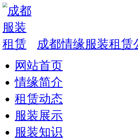
成都情缘服装租赁
网站首页
情缘简介
租赁动态
服装展示
服装知识