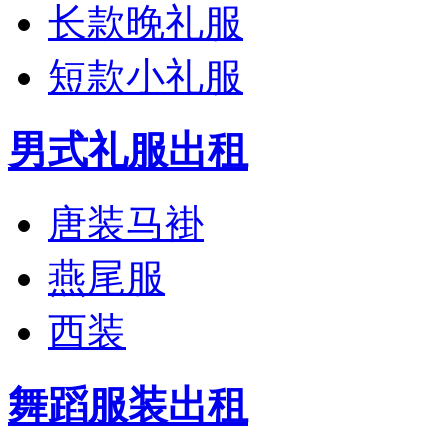
长款晚礼服
短款小礼服
男式礼服出租
唐装马褂
燕尾服
西装
舞蹈服装出租