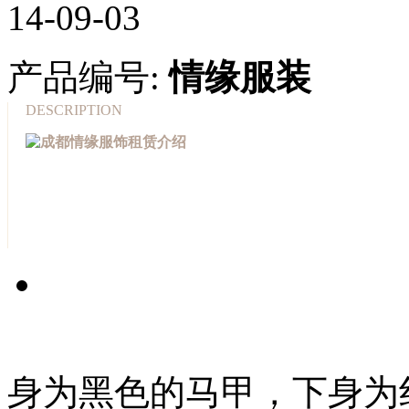
14-09-03
产品编号:
情缘服装
DESCRIPTION
儿童的新疆
身为黑色的马甲，下身为