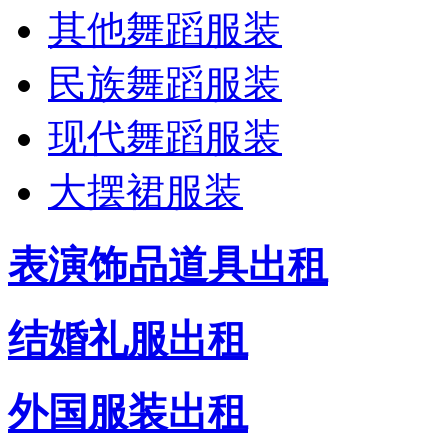
其他舞蹈服装
民族舞蹈服装
现代舞蹈服装
大摆裙服装
表演饰品道具出租
结婚礼服出租
外国服装出租