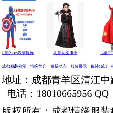
儿童的cos表演服饰
儿童女巫服饰
儿童CO
成都服装租赁
情缘简介
租赁动态
服装展示
服装知识
地址：成都青羊区清江中路
电话：18010665956 QQ：
版权所有：成都情缘服