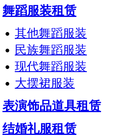
舞蹈服装租赁
其他舞蹈服装
民族舞蹈服装
现代舞蹈服装
大摆裙服装
表演饰品道具租赁
结婚礼服租赁