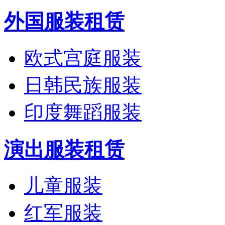
外国服装租赁
欧式宫庭服装
日韩民族服装
印度舞蹈服装
演出服装租赁
儿童服装
红军服装