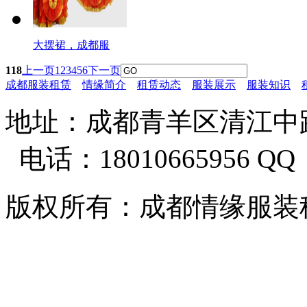
大摆裙，成都服
118
上一页
1
2
3
4
5
6
下一页
成都服装租赁
情缘简介
租赁动态
服装展示
服装知识
地址：成都青羊区清江中路
电话：18010665956 QQ：
版权所有：成都情缘服