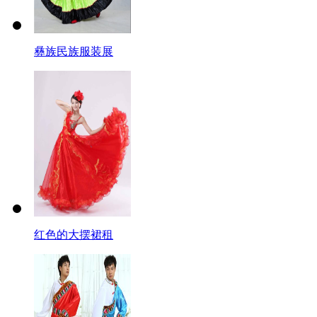
彝族民族服装展
红色的大摆裙租