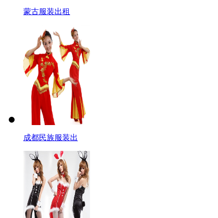
蒙古服装出租
成都民族服装出