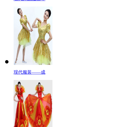
现代服装——成